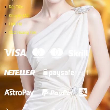
hàng đầu với nhiều điểm mạnh đáng chú ý trong lĩnh
Rút Tiền
vực. Ngay đây hãy cùng chúng tôi khám phá top 4
dịch vụ tuyệt vời trên hệ thống được hàng triệu khách
Khuyễn Mãi
hàng đánh giá cao:
Liên Hệ
Hệ thống bảo vệ 24/7
CEO Hoàng Tôn
Nhà cái
KING88
đã đầu tư mạnh mẽ vào việc xây
dựng hệ thống bảo vệ để đảm bảo an toàn cho thông
tin và tài sản của người dùng. Với đội ngũ kỹ thuật
viên giàu kinh nghiệm, nền tảng cam kết giám sát tất
cả các giao dịch cùng hoạt động trên trang web liên
tục. Qua đó giúp bạn có thể tham gia mà không cần
phải lo lắng về việc rò rỉ thông tin cá nhân hay các
cuộc tấn công từ bên ngoài.
KING88 hỗ trợ nạp – Rút tiền cực nhanh
Khía cạnh quan trọng hàng đầu trong trải nghiệm của
người dùng chính là khả năng thực hiện các giao dịch